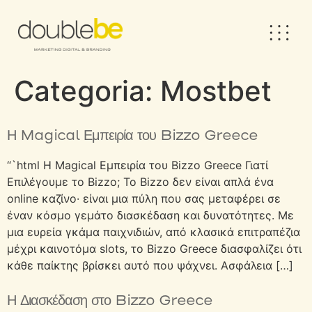
Categoria:
Mostbet
Η Magical Εμπειρία του Bizzo Greece
“`html Η Magical Εμπειρία του Bizzo Greece Γιατί
Επιλέγουμε το Bizzo; Το Bizzo δεν είναι απλά ένα
online καζίνο· είναι μια πύλη που σας μεταφέρει σε
έναν κόσμο γεμάτο διασκέδαση και δυνατότητες. Με
μια ευρεία γκάμα παιχνιδιών, από κλασικά επιτραπέζια
μέχρι καινοτόμα slots, το Bizzo Greece διασφαλίζει ότι
κάθε παίκτης βρίσκει αυτό που ψάχνει. Ασφάλεια […]
Η Διασκέδαση στο Bizzo Greece