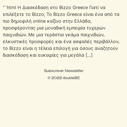
“`html Η Διασκέδαση στο Bizzo Greece Γιατί να
επιλέξετε το Bizzo; Το Bizzo Greece είναι ένα από τα
πιο δημοφιλή online καζίνο στην Ελλάδα,
προσφέροντας μια μοναδική εμπειρία τυχερών
παιχνιδιών. Με μια τεράστια γκάμα παιχνιδιών,
ελκυστικές προσφορές και ένα ασφαλές περιβάλλον,
το Bizzo είναι η τέλεια επιλογή για όσους αναζητούν
διασκέδαση και ευκαιρίες για μεγάλα […]
Subscrever Newsletter
® 2022 doubleBE