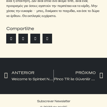
είναι η απάντηση. Δεν είναι απλά ένα ακόμα site, είναι ένας
προορισμός για όσους αγαπούν την περιπέτεια και τα κέρδη. Μην
χάσεις την ευκαιρία – μπες, δοκίμασε τα παιχνίδια, και άσε τα δώρα
να έρθουν. Θα εκπλαγείς ευχάριστα.
Compartilhe
ANTERIOR
PRÓXIMO
Welcome to Spinbet NZ: Your Ultimate Online Casino Experience
Pinco TR ile Güvenilir Casino Deneyimine İlk Adım
Subscrever Newsletter