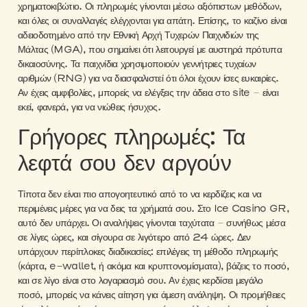
χρηματοκιβώτιο. Οι πληρωμές γίνονται μέσω αξιόπιστων μεθόδων,
και όλες οι συναλλαγές ελέγχονται για απάτη. Επίσης, το καζίνο είναι
αδειοδοτημένο από την Εθνική Αρχή Τυχερών Παιχνιδιών της
Μάλτας (MGA), που σημαίνει ότι λειτουργεί με αυστηρά πρότυπα
δικαιοσύνης. Τα παιχνίδια χρησιμοποιούν γεννήτριες τυχαίων
αριθμών (RNG) για να διασφαλιστεί ότι όλοι έχουν ίσες ευκαιρίες.
Αν έχεις αμφιβολίες, μπορείς να ελέγξεις την άδεια στο site – είναι
εκεί, φανερά, για να νιώθεις ήσυχος.
Γρήγορες πληρωμές: Τα
λεφτά σου δεν αργούν
Τίποτα δεν είναι πιο απογοητευτικό από το να κερδίζεις και να
περιμένεις μέρες για να δεις τα χρήματά σου. Στο Ice Casino GR,
αυτό δεν υπάρχει. Οι αναλήψεις γίνονται ταχύτατα – συνήθως μέσα
σε λίγες ώρες, και σίγουρα σε λιγότερο από 24 ώρες. Δεν
υπάρχουν περίπλοκες διαδικασίες: επιλέγεις τη μέθοδο πληρωμής
(κάρτα, e-wallet, ή ακόμα και κρυπτονομίσματα), βάζεις το ποσό,
και σε λίγο είναι στο λογαριασμό σου. Αν έχεις κερδίσει μεγάλο
ποσό, μπορείς να κάνεις αίτηση για άμεση ανάληψη. Οι προμήθειες