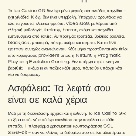
Το Ice Casino GR δεν έχει μόνο μερικές εκατοντάδες παιχνίδια –
έχει χιλιάδες! Κι όχι, δεν είναι υπερβολή. Υπάρχουν φρουτάκια για
όλα τα γούστα: κλασικά φρούτα, video slots με θέματα από
ελληνική μυθολογία, fantasy, horror, ακόμα και παιχνίδια
εμπνευσμένα από ταινίες. Αν προτιμάς τραπέζια, βρίσκεις ρουλέτα,
blackjack, μπακαρά, πόκερ, ακόμα και σίκμπο. Και τα live
games συνεχώς ανανεώνονται. Κάθε μήνα προστίθενται νέοι τίτλοι
από κορυφαίους providers όπως η NetEnt, η Pragmatic
Play και η Evolution Gaming. Δεν υπάρχει περίπτωση να
βαρεθείς – ακόμα κι αν παίζεις κάθε μέρα, πάντα θα υπάρχει κάτι
νέο να δοκιμάσεις.
Ασφάλεια: Τα λεφτά σου
είναι σε καλά χέρια
Μαζί με τη διασκέδαση, έρχεται και η ευθύνη. Το Ice Casino GR
το ξέρει αυτό, γι’ αυτό έχει επενδύσει στην ασφάλεια σε κάθε
επίπεδο. Η πλατφόρμα χρησιμοποιεί κρυπτογράφηση SSL
256-bit – σαν να κλείνεις τα δεδομένα σου σε ένα αδιαπέραστο