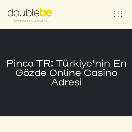
Pinco TR: Türkiye’nin En
Gözde Online Casino
Adresi