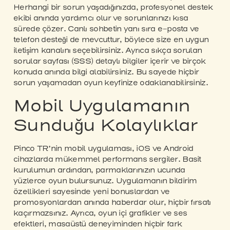
Herhangi bir sorun yaşadığınızda, profesyonel destek
ekibi anında yardımcı olur ve sorunlarınızı kısa
sürede çözer. Canlı sohbetin yanı sıra e-posta ve
telefon desteği de mevcuttur, böylece size en uygun
iletişim kanalını seçebilirsiniz. Ayrıca sıkça sorulan
sorular sayfası (SSS) detaylı bilgiler içerir ve birçok
konuda anında bilgi alabilirsiniz. Bu sayede hiçbir
sorun yaşamadan oyun keyfinize odaklanabilirsiniz.
Mobil Uygulamanın
Sunduğu Kolaylıklar
Pinco TR’nin mobil uygulaması, iOS ve Android
cihazlarda mükemmel performans sergiler. Basit
kurulumun ardından, parmaklarınızın ucunda
yüzlerce oyun bulursunuz. Uygulamanın bildirim
özellikleri sayesinde yeni bonuslardan ve
promosyonlardan anında haberdar olur, hiçbir fırsatı
kaçırmazsınız. Ayrıca, oyun içi grafikler ve ses
efektleri, masaüstü deneyiminden hiçbir fark