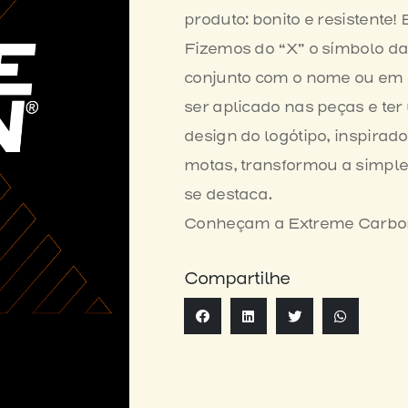
produto: bonito e resistente! 
Fizemos do “X” o símbolo d
conjunto com o nome ou em 
ser aplicado nas peças e ter
design do logótipo, inspirad
motas, transformou a simple
se destaca.
Conheçam a Extreme Carbo
Compartilhe