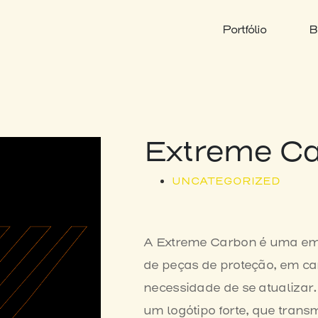
Portfólio
B
Extreme C
UNCATEGORIZED
A Extreme Carbon é uma em
de peças de proteção, em ca
necessidade de se atualizar
um logótipo forte, que trans