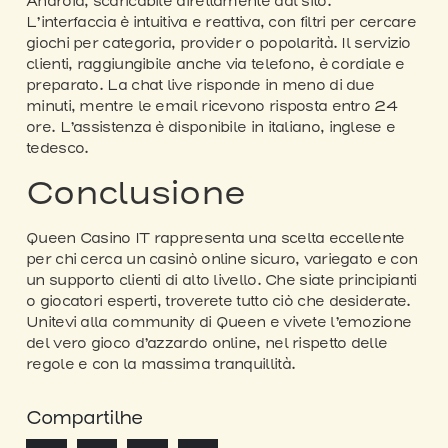
Android, scaricabile direttamente dal sito.
L’interfaccia è intuitiva e reattiva, con filtri per cercare
giochi per categoria, provider o popolarità. Il servizio
clienti, raggiungibile anche via telefono, è cordiale e
preparato. La chat live risponde in meno di due
minuti, mentre le email ricevono risposta entro 24
ore. L’assistenza è disponibile in italiano, inglese e
tedesco.
Conclusione
Queen Casino IT rappresenta una scelta eccellente
per chi cerca un casinò online sicuro, variegato e con
un supporto clienti di alto livello. Che siate principianti
o giocatori esperti, troverete tutto ciò che desiderate.
Unitevi alla community di Queen e vivete l’emozione
del vero gioco d’azzardo online, nel rispetto delle
regole e con la massima tranquillità.
Compartilhe