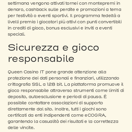
settimana vengono attivati tornei con montepremi in
denaro, cashback sulle perdite e promozioni a tema
per festività o eventi sportivi. Il programma fedeltà a
livelli premia i giocatori più attivi con punti convertibili
in crediti di gioco, bonus esclusivi e inviti a eventi
speciali.
Sicurezza e gioco
responsabile
Queen Casino IT pone grande attenzione alla
protezione dei dati personali e finanziari, utilizzando
crittografia SSL a 128 bit. La piattaforma promuove il
gioco responsabile attraverso strumenti come limiti di
deposito, autoesclusione e periodi di pausa. È
possibile contattare associazioni di supporto
direttamente dal sito. Inoltre, tutti i giochi sono
certificati da enti indipendenti come eCOGRA,
garantendo la casualità dei risultati e la correttezza
delle vincite.