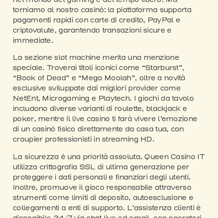
torniamo al nostro casinò: la piattaforma supporta
pagamenti rapidi con carte di credito, PayPal e
criptovalute, garantendo transazioni sicure e
immediate.
La sezione slot machine merita una menzione
speciale. Troverai titoli iconici come “Starburst”,
“Book of Dead” e “Mega Moolah”, oltre a novità
esclusive sviluppate dai migliori provider come
NetEnt, Microgaming e Playtech. I giochi da tavolo
includono diverse varianti di roulette, blackjack e
poker, mentre il live casino ti farà vivere l’emozione
di un casinò fisico direttamente da casa tua, con
croupier professionisti in streaming HD.
La sicurezza è una priorità assoluta. Queen Casino IT
utilizza crittografia SSL di ultima generazione per
proteggere i dati personali e finanziari degli utenti.
Inoltre, promuove il gioco responsabile attraverso
strumenti come limiti di deposito, autoesclusione e
collegamenti a enti di supporto. L’assistenza clienti è
disponibile 24/7 via chat live ed email, con operatori