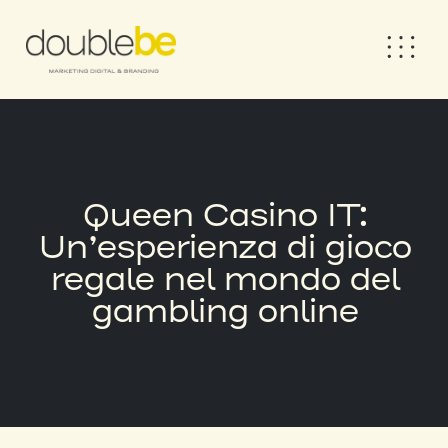
Queen Casino IT:
Un’esperienza di gioco
regale nel mondo del
gambling online