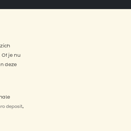
zich
 Of je nu
In deze
imale
ro deposit
,