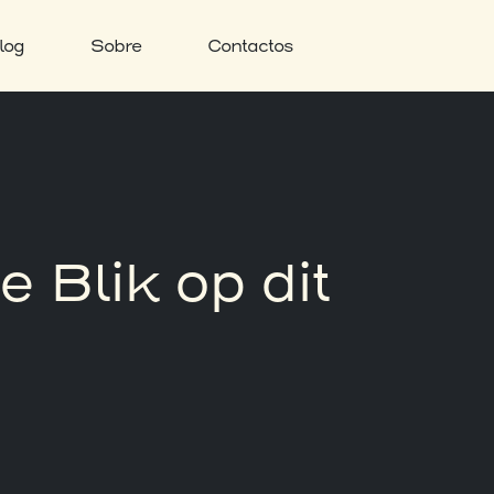
log
Sobre
Contactos
Blik op dit