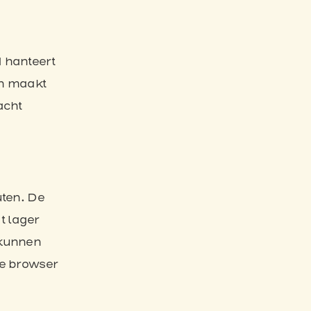
d hanteert
en maakt
acht
uten. De
t lager
 kunnen
le browser