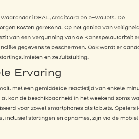
 waaronder iDEAL, creditcard en e-wallets. De
borgen kosten gerekend. Op het gebied van veilighei
 bezit van een vergunning van de Kansspelautoriteit 
anciële gegevens te beschermen. Ook wordt er aand
ortingslimieten en zelfuitsluiting.
le Ervaring
-mail, met een gemiddelde reactietijd van enkele min
, al kan de beschikbaarheid in het weekend soms wa
liseerd voor zowel smartphones als tablets. Spelers
 inclusief stortingen en opnames, zijn via de mobie