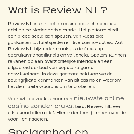
Wat is Review NL?
Review NL is een online casino dat zich specifiek
richt op de Nederlandse markt. Het platform biedt
een breed scala aan spellen, van klassieke
gokkasten tot tafelspellen en live casino-opties. Wat
Review NL bijzonder maakt, is de focus op
gebruiksvriendelijkheid en veiligheid. Spelers kunnen
rekenen op een overzichtelijke interface en een
uitgebreid aanbod van populaire game-
ontwikkelaars. In deze gastpost bekijken we de
belangrijkste kenmerken van dit casino en waarom
het de moeite waard is om te proberen.
nieuwste online
Voor wie op zoek is naar een
casino zonder cruks
, biedt Review NL een
uitstekend alternatief. Hieronder lees je meer over de
voor- en nadelen.
Spelaanbod en