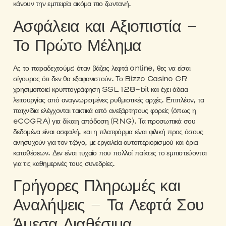
κάνουν την εμπειρία ακόμα πιο ζωντανή.
Ασφάλεια και Αξιοπιστία –
Το Πρώτο Μέλημα
Ας το παραδεχτούμε: όταν βάζεις λεφτά online, θες να είσαι
σίγουρος ότι δεν θα εξαφανιστούν. Το Bizzo Casino GR
χρησιμοποιεί κρυπτογράφηση SSL 128-bit και έχει άδεια
λειτουργίας από αναγνωρισμένες ρυθμιστικές αρχές. Επιπλέον, τα
παιχνίδια ελέγχονται τακτικά από ανεξάρτητους φορείς (όπως η
eCOGRA) για δίκαιη απόδοση (RNG). Τα προσωπικά σου
δεδομένα είναι ασφαλή, και η πλατφόρμα είναι φιλική προς όσους
ανησυχούν για τον τζόγο, με εργαλεία αυτοπεριορισμού και όρια
καταθέσεων. Δεν είναι τυχαίο που πολλοί παίκτες το εμπιστεύονται
για τις καθημερινές τους συνεδρίες.
Γρήγορες Πληρωμές και
Αναλήψεις – Τα Λεφτά Σου
Άμεσα Διαθέσιμα