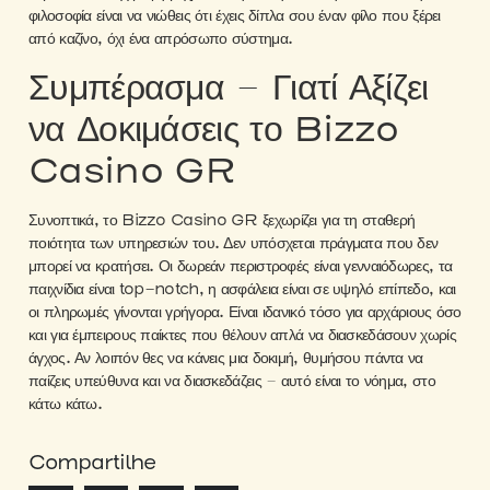
φιλοσοφία είναι να νιώθεις ότι έχεις δίπλα σου έναν φίλο που ξέρει
από καζίνο, όχι ένα απρόσωπο σύστημα.
Συμπέρασμα – Γιατί Αξίζει
να Δοκιμάσεις το Bizzo
Casino GR
Συνοπτικά, το Bizzo Casino GR ξεχωρίζει για τη σταθερή
ποιότητα των υπηρεσιών του. Δεν υπόσχεται πράγματα που δεν
μπορεί να κρατήσει. Οι δωρεάν περιστροφές είναι γενναιόδωρες, τα
παιχνίδια είναι top-notch, η ασφάλεια είναι σε υψηλό επίπεδο, και
οι πληρωμές γίνονται γρήγορα. Είναι ιδανικό τόσο για αρχάριους όσο
και για έμπειρους παίκτες που θέλουν απλά να διασκεδάσουν χωρίς
άγχος. Αν λοιπόν θες να κάνεις μια δοκιμή, θυμήσου πάντα να
παίζεις υπεύθυνα και να διασκεδάζεις – αυτό είναι το νόημα, στο
κάτω κάτω.
Compartilhe