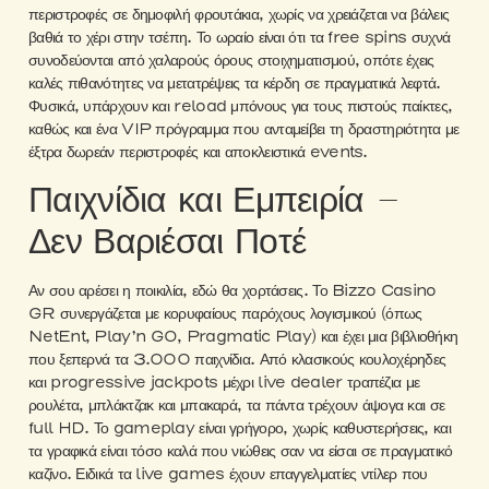
περιστροφές σε δημοφιλή φρουτάκια, χωρίς να χρειάζεται να βάλεις
βαθιά το χέρι στην τσέπη. Το ωραίο είναι ότι τα free spins συχνά
συνοδεύονται από χαλαρούς όρους στοιχηματισμού, οπότε έχεις
καλές πιθανότητες να μετατρέψεις τα κέρδη σε πραγματικά λεφτά.
Φυσικά, υπάρχουν και reload μπόνους για τους πιστούς παίκτες,
καθώς και ένα VIP πρόγραμμα που ανταμείβει τη δραστηριότητα με
έξτρα δωρεάν περιστροφές και αποκλειστικά events.
Παιχνίδια και Εμπειρία –
Δεν Βαριέσαι Ποτέ
Αν σου αρέσει η ποικιλία, εδώ θα χορτάσεις. Το Bizzo Casino
GR συνεργάζεται με κορυφαίους παρόχους λογισμικού (όπως
NetEnt, Play’n GO, Pragmatic Play) και έχει μια βιβλιοθήκη
που ξεπερνά τα 3.000 παιχνίδια. Από κλασικούς κουλοχέρηδες
και progressive jackpots μέχρι live dealer τραπέζια με
ρουλέτα, μπλάκτζακ και μπακαρά, τα πάντα τρέχουν άψογα και σε
full HD. Το gameplay είναι γρήγορο, χωρίς καθυστερήσεις, και
τα γραφικά είναι τόσο καλά που νιώθεις σαν να είσαι σε πραγματικό
καζίνο. Ειδικά τα live games έχουν επαγγελματίες ντίλερ που