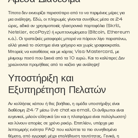
Τίποτα δεν εκνευρίζει περισσότερο από το να περιμένεις μέρες για
μια ανάληψη. Εδώ, οι πληρωμές γίνονται συνήθως μέσα σε 24
ώρες, ειδικά αν χρησιμοποιείς ηλεκτρονικά πορτοφόλια (Skrill,
Neteller, ecoPayz) ή κρυπτονομίσματα (Bitcoin, Ethereum
κ.ά.). Οι τραπεζικές μεταφορές μπορεί να πάρουν λίγο παραπάνω,
αλλά γενικά το σύστημα είναι γρήγορο και χωρίς γραφειοκρατία.
Μπορείς να καταθέσεις και με κάρτες Visa/Mastercard, με
μίνιμουμ ποσό που ξεκινά από τα 10 ευρώ. Και το καλύτερο; Δεν
χρεώνονται προμήθειες από το καζίνο για ανάληψη!
Υποστήριξη και
Εξυπηρέτηση Πελατών
Αν κολλήσεις κάπου ή θες βοήθεια, η ομάδα υποστήριξης είναι
διαθέσιμη 24/7 μέσω live chat και email. Οι άνθρωποι είναι
ευγενικοί, μιλούν ελληνικά (αν και η πλατφόρμα είναι πολύγλωσση)
και λύνουν απορίες σε χρόνο ρεκόρ. Επιπλέον, υπάρχει μια
λεπτομερής ενότητα FAQ που καλύπτει τα πιο συνηθισμένα
θέματα, από εγγραφή μέχρι επαλήθευση ταυτότητας. Γενικά, η