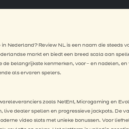
o in Nederland? Review NL is een naam die steeds v
 Nederlandse markt en biedt een breed scala aan spell
n we de belangrijkste kenmerken, voor- en nadelen, 
ende als ervaren spelers.
e
releveranciers zoals NetEnt, Microgaming en Evol
ive dealer spellen en progressieve jackpots. De var
oderne video slots met unieke bonussen. Voor liefh