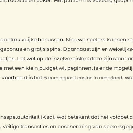
ck, roulette en poker. Het platform is volledig geopti
e aantrekkelijke bonussen. Nieuwe spelers kunnen r
gsbonus en gratis spins. Daarnaast zijn er wekelijks
jes. Let wel op de inzetvereisten: deze zijn standa
ie met een klein budget wil beginnen, is er de mogeli
 voorbeeld is het
5 euro deposit casino in nederland
, w
ansspelautoriteit (Ksa), wat betekent dat het voldoet 
l, veilige transacties en bescherming van spelersge