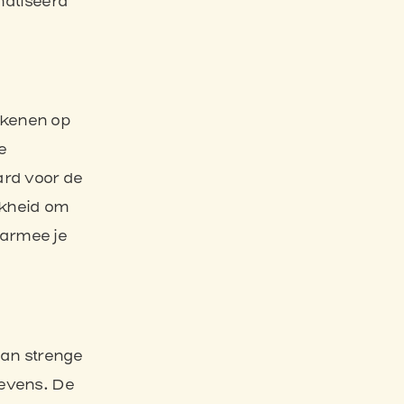
maliseerd
ekenen op
e
ard voor de
jkheid om
aarmee je
aan strenge
gevens. De