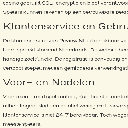
casino gebruikt SSL-encryptie en biedt verantwoord
Spelers kunnen rekenen op een betrouwbare betaal
Klantenservice en Gebru
De klantenservice van Review NL is bereikbaar via li
team spreekt vloeiend Nederlands. De website heeft
handige zoekfunctie. De registratie is eenvoudig en
verloopt soepel, met een gemiddelde verwerkingsti
Voor- en Nadelen
Voordelen: breed spelaanbod, Ksa-licentie, aantrek
uitbetalingen. Nadelen: relatief weinig exclusieve 
klantenservice is niet 24/7 bereikbaar. Toch weg
meeste spelers.