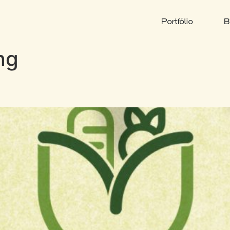
Portfólio
B
ng