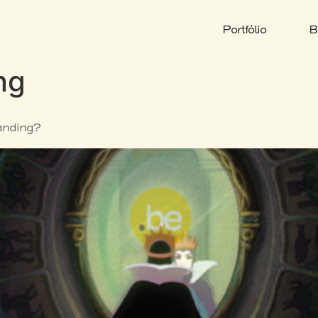
Portfólio
B
ng
anding?