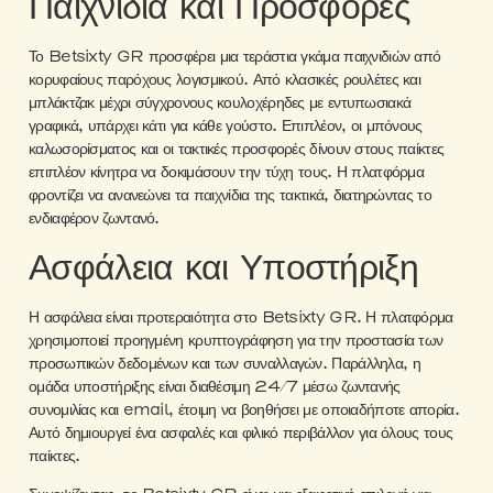
Παιχνίδια και Προσφορές
Το Betsixty GR προσφέρει μια τεράστια γκάμα παιχνιδιών από
κορυφαίους παρόχους λογισμικού. Από κλασικές ρουλέτες και
μπλάκτζακ μέχρι σύγχρονους κουλοχέρηδες με εντυπωσιακά
γραφικά, υπάρχει κάτι για κάθε γούστο. Επιπλέον, οι μπόνους
καλωσορίσματος και οι τακτικές προσφορές δίνουν στους παίκτες
επιπλέον κίνητρα να δοκιμάσουν την τύχη τους. Η πλατφόρμα
φροντίζει να ανανεώνει τα παιχνίδια της τακτικά, διατηρώντας το
ενδιαφέρον ζωντανό.
Ασφάλεια και Υποστήριξη
Η ασφάλεια είναι προτεραιότητα στο Betsixty GR. Η πλατφόρμα
χρησιμοποιεί προηγμένη κρυπτογράφηση για την προστασία των
προσωπικών δεδομένων και των συναλλαγών. Παράλληλα, η
ομάδα υποστήριξης είναι διαθέσιμη 24/7 μέσω ζωντανής
συνομιλίας και email, έτοιμη να βοηθήσει με οποιαδήποτε απορία.
Αυτό δημιουργεί ένα ασφαλές και φιλικό περιβάλλον για όλους τους
παίκτες.