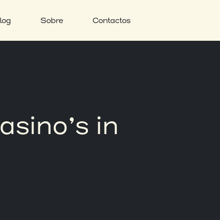
log
Sobre
Contactos
asino’s in