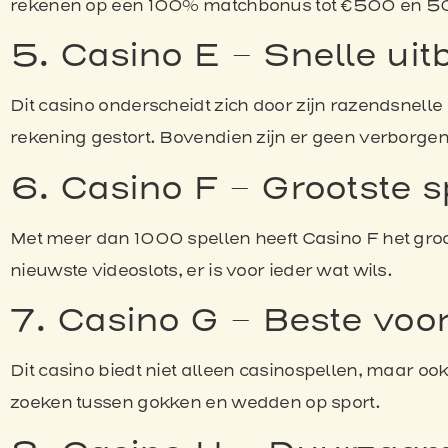
rekenen op een 100% matchbonus tot €500 en 50 gr
5. Casino E – Snelle uit
Dit casino onderscheidt zich door zijn razendsnell
rekening gestort. Bovendien zijn er geen verborgen
6. Casino F – Grootste 
Met meer dan 1000 spellen heeft Casino F het groot
nieuwste videoslots, er is voor ieder wat wils.
7. Casino G – Beste vo
Dit casino biedt niet alleen casinospellen, maar ook
zoeken tussen gokken en wedden op sport.