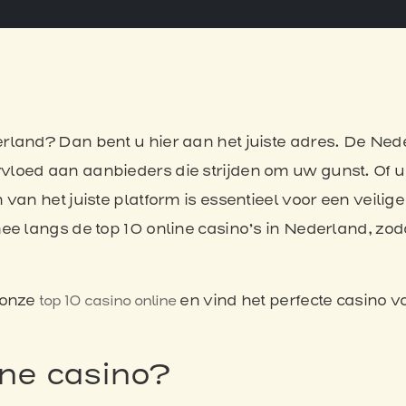
erland? Dan bent u hier aan het juiste adres. De Ne
rvloed aan aanbieders die strijden om uw gunst. Of 
 van het juiste platform is essentieel voor een veilige
mee langs de top 10 online casino’s in Nederland, zod
n onze
top 10 casino online
en vind het perfecte casino v
ine casino?