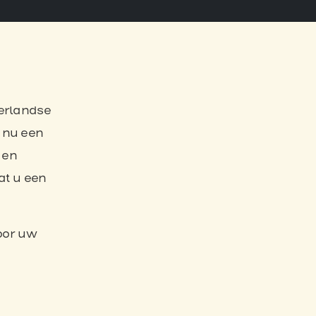
derlandse
u nu een
 en
at u een
oor uw