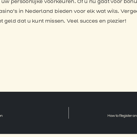
an uw persoonlijke voorkeuren. Of u nu gaat voor bon
sino’s in Nederland bieden voor elk wat wils. Verge
t geld dat u kunt missen. Veel succes en plezier!
en
How to Register a