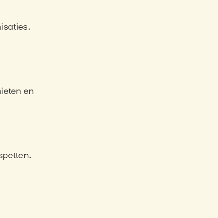
isaties.
ieten en
spellen.