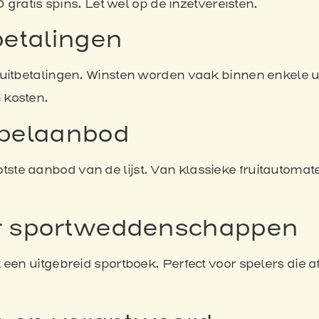
atis spins. Let wel op de inzetvereisten.
betalingen
e uitbetalingen. Winsten worden vaak binnen enkele 
 kosten.
spelaanbod
ste aanbod van de lijst. Van klassieke fruitautomate
or sportweddenschappen
 een uitgebreid sportboek. Perfect voor spelers die a