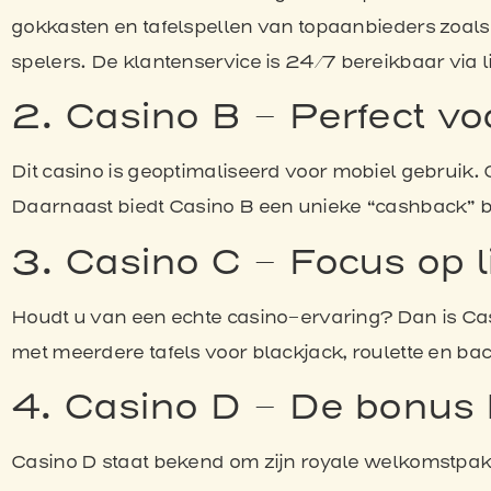
gokkasten en tafelspellen van topaanbieders zoals 
spelers. De klantenservice is 24/7 bereikbaar via l
2. Casino B – Perfect vo
Dit casino is geoptimaliseerd voor mobiel gebruik. 
Daarnaast biedt Casino B een unieke “cashback” b
3. Casino C – Focus op l
Houdt u van een echte casino-ervaring? Dan is Casi
met meerdere tafels voor blackjack, roulette en bacc
4. Casino D – De bonus
Casino D staat bekend om zijn royale welkomstpa