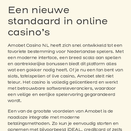
Een nieuwe
standaard in online
casino’s
Amobet Casino NL heeft zich snel ontwikkeld tot een
favoriete bestemming voor Nederlandse spelers. Met
een moderne interface, een breed scala aan spellen
en aantrekkelijke bonussen biedt dit platform alles
wat een gokker nodig heeft. Of je nu een fan bent van
slots, tafelspellen of live casino, Amobet stelt niet
teleur. Het casino is volledig gelicentieerd en werkt
met betrouwbare softwareleveranciers, waardoor
een veilige en eerlijke spelervaring gegarandeerd
wordt.
Een van de grootste voordelen van Amobet is de
naadloze integratie met moderne
betalingsmethoden. Zo kun je eenvoudig storten en
opnemen met bijvoorbeeld iDEAL, creditcard of zelfs