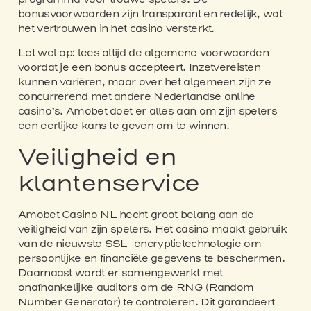
bonusvoorwaarden zijn transparant en redelijk, wat
het vertrouwen in het casino versterkt.
Let wel op: lees altijd de algemene voorwaarden
voordat je een bonus accepteert. Inzetvereisten
kunnen variëren, maar over het algemeen zijn ze
concurrerend met andere Nederlandse online
casino’s. Amobet doet er alles aan om zijn spelers
een eerlijke kans te geven om te winnen.
Veiligheid en
klantenservice
Amobet Casino NL hecht groot belang aan de
veiligheid van zijn spelers. Het casino maakt gebruik
van de nieuwste SSL-encryptietechnologie om
persoonlijke en financiële gegevens te beschermen.
Daarnaast wordt er samengewerkt met
onafhankelijke auditors om de RNG (Random
Number Generator) te controleren. Dit garandeert