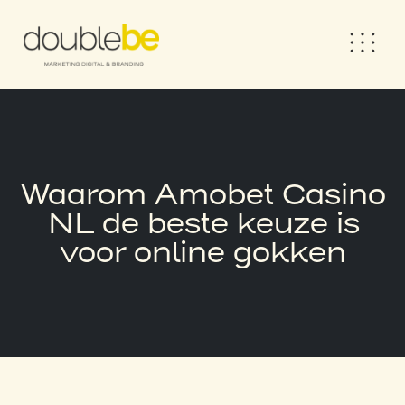
Waarom Amobet Casino
NL de beste keuze is
voor online gokken