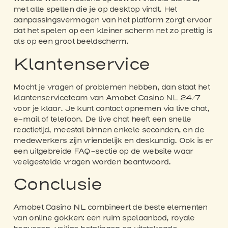
met alle spellen die je op desktop vindt. Het
aanpassingsvermogen van het platform zorgt ervoor
dat het spelen op een kleiner scherm net zo prettig is
als op een groot beeldscherm.
Klantenservice
Mocht je vragen of problemen hebben, dan staat het
klantenserviceteam van Amobet Casino NL 24/7
voor je klaar. Je kunt contact opnemen via live chat,
e-mail of telefoon. De live chat heeft een snelle
reactietijd, meestal binnen enkele seconden, en de
medewerkers zijn vriendelijk en deskundig. Ook is er
een uitgebreide FAQ-sectie op de website waar
veelgestelde vragen worden beantwoord.
Conclusie
Amobet Casino NL combineert de beste elementen
van online gokken: een ruim spelaanbod, royale